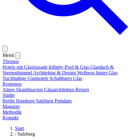
Menü
Themen
Hotels mit Glasfassade
Infinity-Pool & Glas
Glasdach &
Sternenhimmel
Architektur & Design
Wellness hinter Glas
Nachhaltige Glashotels
Schaltbares Glas
Regionen
Alpen
Skandinavien
Glasarchitektur-Reisen
Städte
Berlin
Hamburg
Salzburg
Potsdam
Magazin
Methodik
Kontakt
Start
/
Salzburg