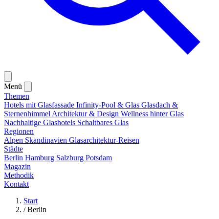
Menü
Themen
Hotels mit Glasfassade
Infinity-Pool & Glas
Glasdach &
Sternenhimmel
Architektur & Design
Wellness hinter Glas
Nachhaltige Glashotels
Schaltbares Glas
Regionen
Alpen
Skandinavien
Glasarchitektur-Reisen
Städte
Berlin
Hamburg
Salzburg
Potsdam
Magazin
Methodik
Kontakt
Start
/
Berlin